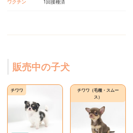
ワクチン
1回接種済
販売中の子犬
チワワ
チワワ（毛種・スムー
ス）