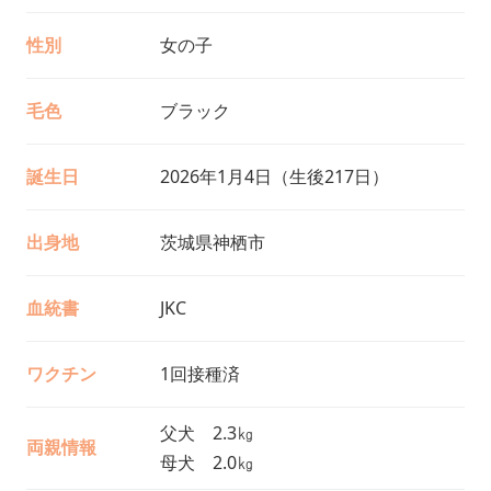
性別
女の子
毛色
ブラック
誕生日
2026年1月4日（生後217日）
出身地
茨城県神栖市
血統書
JKC
ワクチン
1回接種済
父犬 2.3㎏
両親情報
母犬 2.0㎏