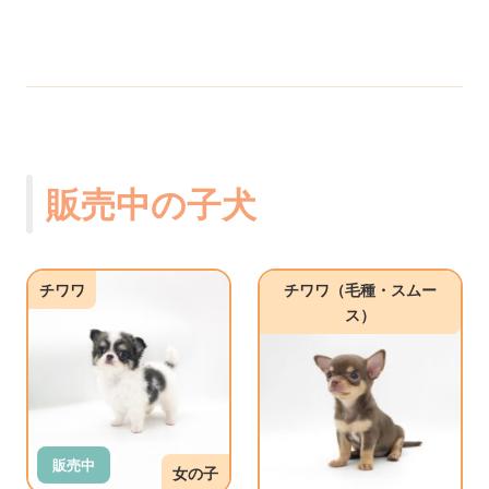
販売中の子犬
チワワ
チワワ（毛種・スムー
ス）
販売中
女の子