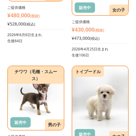
販売中
ご提供価格
女の子
¥480,000
(税抜)
ご提供価格
¥528,000
(税込)
¥430,000
(税抜)
2026年6月6日生まれ
¥473,000
(税込)
生後64日
2026年4月25日生まれ
生後106日
チワワ（毛種・スムー
トイプードル
ス）
販売中
男の子
販売中