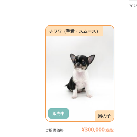
20
チワワ（毛種・スムース）
販売中
男の子
¥300,000
ご提供価格
(税抜)