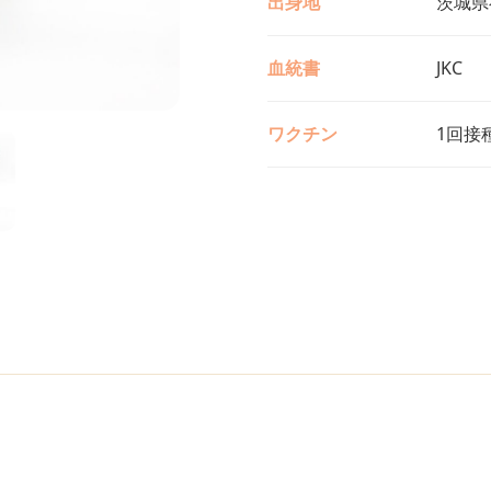
出身地
茨城県
血統書
JKC
ワクチン
1回接