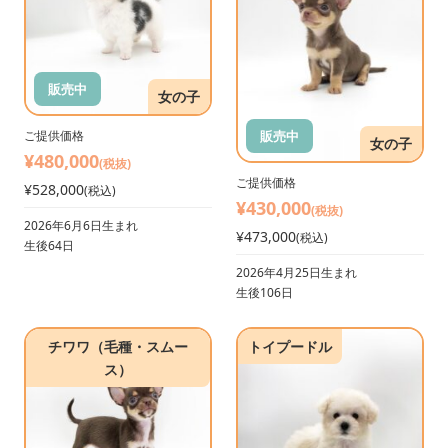
販売中
女の子
販売中
ご提供価格
女の子
¥480,000
(税抜)
ご提供価格
¥528,000
(税込)
¥430,000
(税抜)
2026年6月6日生まれ
¥473,000
(税込)
生後64日
2026年4月25日生まれ
生後106日
チワワ（毛種・スムー
トイプードル
ス）