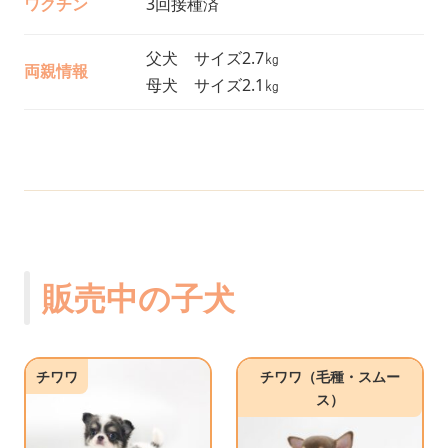
ワクチン
3回接種済
父犬 サイズ2.7㎏
両親情報
母犬 サイズ2.1㎏
販売中の子犬
チワワ
チワワ（毛種・スムー
ス）