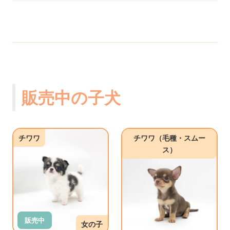
販売中の子犬
チワワ
チワワ（毛種・スムー
ス）
販売中
女の子