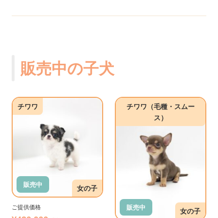
販売中の子犬
チワワ
チワワ（毛種・スムー
ス）
販売中
女の子
販売中
ご提供価格
女の子