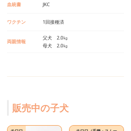
血統書
JKC
ワクチン
1回接種済
父犬 2.0㎏
両親情報
母犬 2.0㎏
販売中の子犬
チワワ
チワワ（毛種・スムー