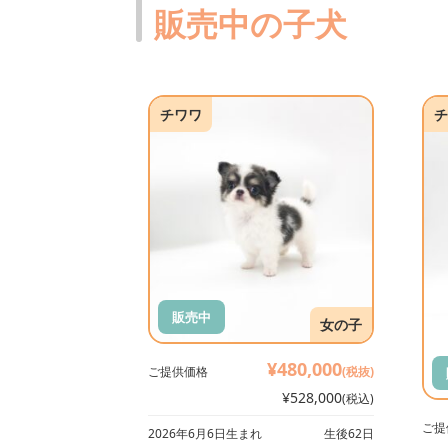
販売中の子犬
チワワ
チ
販売中
女の子
¥480,000
ご提供価格
(税抜)
¥528,000
(税込)
ご提
2026年6月6日生まれ
生後62日