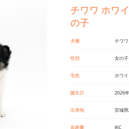
チワワ ホワ
の子
犬種
チワワ
性別
女の子
毛色
ホワイ
誕生日
2026
出身地
宮城県
血統書
JKC