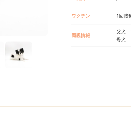
ワクチン
1回接
父犬 2
両親情報
母犬 2