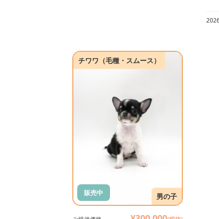
20
チワワ（毛種・スムース）
販売中
男の子
¥300,000