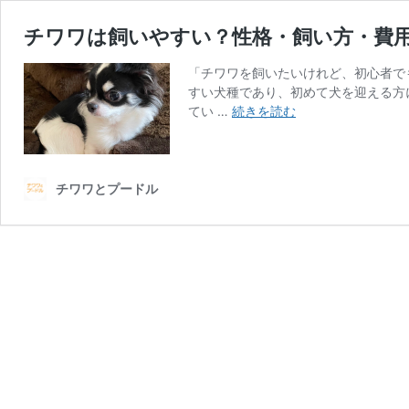
チワワは飼いやすい？性格・飼い方・費
「チワワを飼いたいけれど、初心者で
すい犬種であり、初めて犬を迎える方
チ
てい …
続きを読む
ワ
ワ
は
飼
チワワとプードル
い
や
す
い？
性
格・
飼
い
方・
費
用